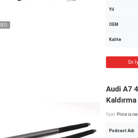
Yıl
OEM
DEO
Kalite
En Iy
Audi A7 
Kaldırma
fiyat:
Price is n
Podcast Adı