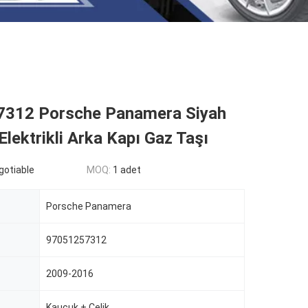
312 Porsche Panamera Siyah
 Elektrikli Arka Kapı Gaz Taşı
egotiable
MOQ:
1 adet
Porsche Panamera
97051257312
2009-2016
Kauçuk + Çelik