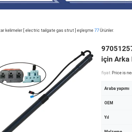
ar kelimeler [ electric tailgate gas strut ] eşleşme
77
Ürünler.
97051257
için Arka
fiyat:
Price is n
Araba yapımı
OEM
Yıl
Malzeme