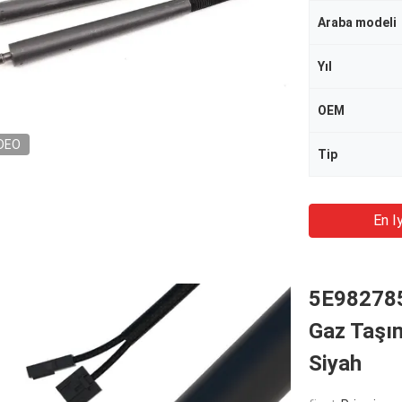
Araba modeli
Yıl
OEM
DEO
Tip
En Iy
5E9827851
Gaz Taşı
Siyah