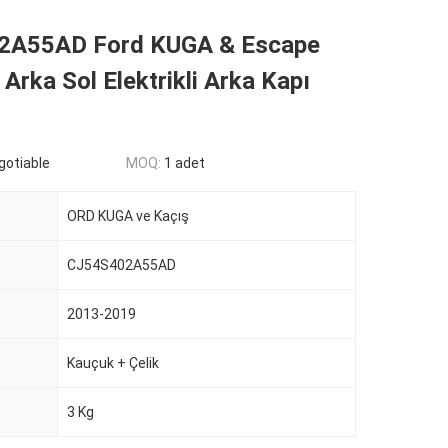
2A55AD Ford KUGA & Escape
 Arka Sol Elektrikli Arka Kapı
egotiable
MOQ:
1 adet
ORD KUGA ve Kaçış
CJ54S402A55AD
2013-2019
Kauçuk + Çelik
3 Kg