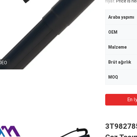
fiyat:
Price is n
Araba yapımı
OEM
Malzeme
Brüt ağırlık
DEO
MOQ
En Iy
3T9827851