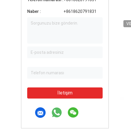
Naber :
+8618620791831
VI
İletişim