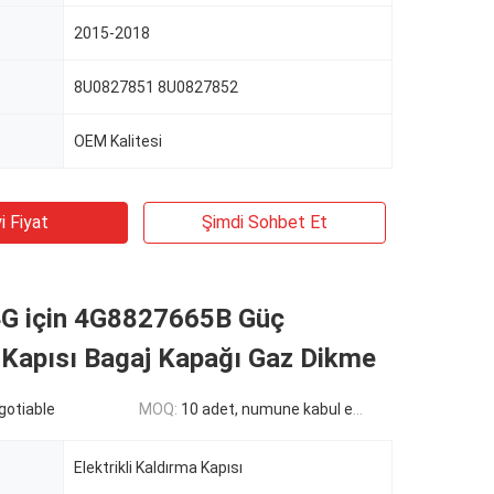
2015-2018
8U0827851 8U0827852
OEM Kalitesi
i Fiyat
Şimdi Sohbet Et
4G için 4G8827665B Güç
 Kapısı Bagaj Kapağı Gaz Dikme
egotiable
MOQ:
10 adet, numune kabul edilir
Elektrikli Kaldırma Kapısı