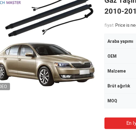
Gaz Taşı
2010-201
fiyat:
Price is n
Araba yapımı
OEM
Malzeme
Brüt ağırlık
DEO
MOQ
En Iy