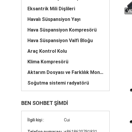
Eksantrik Mili Dişlileri
VI
Havalı Süspansiyon Yayı
Hava Süspansiyon Kompresörü
Hava Süspansiyon Valfi Bloğu
Araç Kontrol Kolu
Klima Kompresörü
Aktarım Dosyası ve Farklılık Montajı
Soğutma sistemi radyatörü
BEN SOHBET ŞIMDI
İlgili kişi :
Cui
Telefon numarası :
+8618620791831