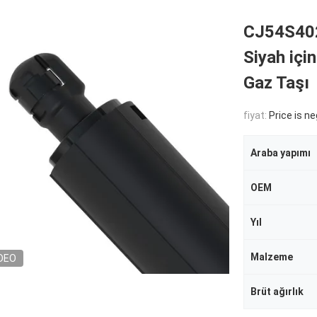
CJ54S40
Siyah için
Gaz Taşı
fiyat:
Price is n
Araba yapımı
OEM
Yıl
Malzeme
DEO
Brüt ağırlık