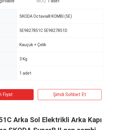
egotiable
MOQ:
1 adet
SKODA OctaviaIII KOMBI (5E)
5E9827851C 5E9827851D
Kauçuk + Çelik
3 Kg
1 adet
i Fiyat
Şimdi Sohbet Et
C Arka Sol Elektrikli Arka Kapı