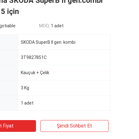
ma SKODA SuperB II gen.combi
5 için
egotiable
MOQ:
1 adet
SKODA SuperB II gen. kombi
3T9827851C
Kauçuk + Çelik
3 Kg
1 adet
i Fiyat
Şimdi Sohbet Et