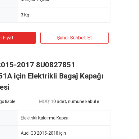
3 Kg
i Fiyat
Şimdi Sohbet Et
2015-2017 8U0827851
A için Elektrikli Bagaj Kapağı
esi
egotiable
MOQ:
10 adet, numune kabul edilir
Elektrikli Kaldırma Kapısı
Audi Q3 2015-2018 için