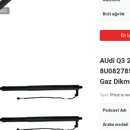
DEO
Brüt ağırlık
En Iy
AUdi Q3 
8U0827851
Gaz Dikm
fiyat:
Price is n
Podcast Adı
Araba modeli