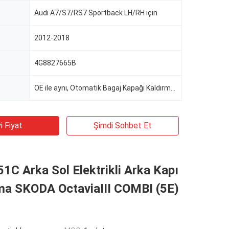
Audi A7/S7/RS7 Sportback LH/RH için
2012-2018
4G8827665B
OE ile aynı, Otomatik Bagaj Kapağı Kaldırma Desteği
i Fiyat
Şimdi Sohbet Et
C Arka Sol Elektrikli Arka Kapı
ma SKODA OctaviaIII COMBI (5E)