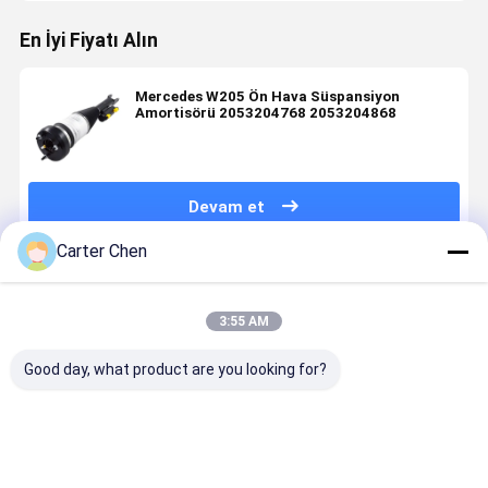
En İyi Fiyatı Alın
Mercedes W205 Ön Hava Süspansiyon
Amortisörü 2053204768 2053204868
Devam et
Carter Chen
Önerilen Ürünler
3:55 AM
Good day, what product are you looking for?
1027361-00-
Ön hava şok
Parça No.:
Otomatik
G for Tesla
emici, OEM:
4877147AF /
süspansiy
Model X Air
0602 48010-
4877146AF
sistemi 31
Suspension
48050, Fits
Dodge Ram
6775 967