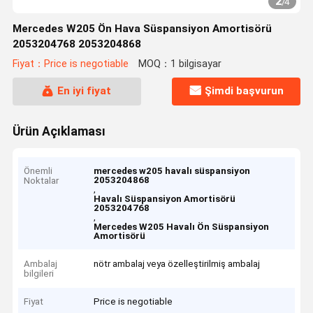
2
/
4
Mercedes W205 Ön Hava Süspansiyon Amortisörü
2053204768 2053204868
Fiyat：Price is negotiable
MOQ：1 bilgisayar
En iyi fiyat
Şimdi başvurun
Ürün Açıklaması
Önemli
mercedes w205 havalı süspansiyon
2053204868
Noktalar
,
Havalı Süspansiyon Amortisörü
2053204768
,
Mercedes W205 Havalı Ön Süspansiyon
Amortisörü
Ambalaj
nötr ambalaj veya özelleştirilmiş ambalaj
bilgileri
Fiyat
Price is negotiable