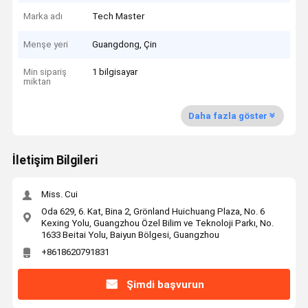
Marka adı
Tech Master
Menşe yeri
Guangdong, Çin
Min sipariş
1 bilgisayar
miktarı
Daha fazla göster
İletişim Bilgileri
Miss. Cui
Oda 629, 6. Kat, Bina 2, Grönland Huichuang Plaza, No. 6
Kexing Yolu, Guangzhou Özel Bilim ve Teknoloji Parkı, No.
1633 Beitai Yolu, Baiyun Bölgesi, Guangzhou
+8618620791831
Şimdi başvurun