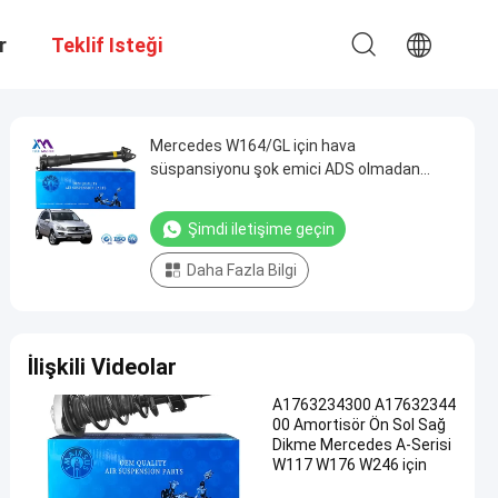
r
Teklif Isteği
Mercedes W164/GL için hava
süspansiyonu şok emici ADS olmadan
1643202431 A1643201631 1643202631
Şimdi iletişime geçin
Daha Fazla Bilgi
İlişkili Videolar
A1763234300 A17632344
00 Amortisör Ön Sol Sağ
Dikme Mercedes A-Serisi
W117 W176 W246 için