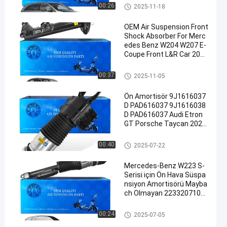
Hava Süspansiyon Şoku
00:26
2025-11-18
OEM Air Suspension Front
Shock Absorber For Merc
edes Benz W204 W207 E-
Coupe Front L&R Car 2043
230900 2043231000
Hava Süspansiyon Şoku
00:37
2025-11-05
Ön Amortisör 9J1616037
D PAD616037 9J1616038
D PAD616037 Audi Etron
GT Porsche Taycan 2021
- Ön Hava Süspansiyonu 2
021-
Hava Süspansiyon Şoku
00:40
2025-07-22
Mercedes-Benz W223 S-
Serisi için Ön Hava Süspa
nsiyon Amortisörü Mayba
ch Olmayan 2233207103
2233208703 2233207203
2233208803
Hava Süspansiyon Şoku
00:24
2025-07-05