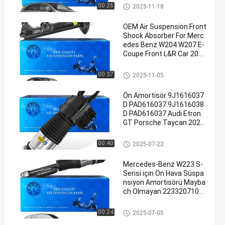
Hava Süspansiyon Şoku
00:26
2025-11-18
OEM Air Suspension Front
Shock Absorber For Merc
edes Benz W204 W207 E-
Coupe Front L&R Car 2043
230900 2043231000
Hava Süspansiyon Şoku
00:37
2025-11-05
Ön Amortisör 9J1616037
D PAD616037 9J1616038
D PAD616037 Audi Etron
GT Porsche Taycan 2021
- Ön Hava Süspansiyonu 2
021-
Hava Süspansiyon Şoku
00:40
2025-07-22
Mercedes-Benz W223 S-
Serisi için Ön Hava Süspa
nsiyon Amortisörü Mayba
ch Olmayan 2233207103
2233208703 2233207203
2233208803
Hava Süspansiyon Şoku
00:24
2025-07-05