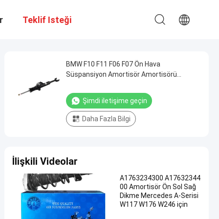
r
Teklif Isteği
BMW F10 F11 F06 F07 Ön Hava
Süspansiyon Amortisör Amortisörü
37116796855 37116796856
Şimdi iletişime geçin
Daha Fazla Bilgi
İlişkili Videolar
A1763234300 A17632344
00 Amortisör Ön Sol Sağ
Dikme Mercedes A-Serisi
W117 W176 W246 için