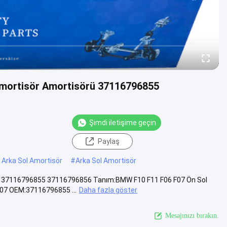
mortisör Amortisörü 37116796855
Şimdi iletişime geçin
Paylaş
Arka Sol Amortisör
#
Arka Sol Amortisör
ü 37116796855 37116796856 Tanım:BMW F10 F11 F06 F07 Ön Sol
F07 OEM:37116796855 ...
Daha fazla göster
Mesajınızı bırakın.