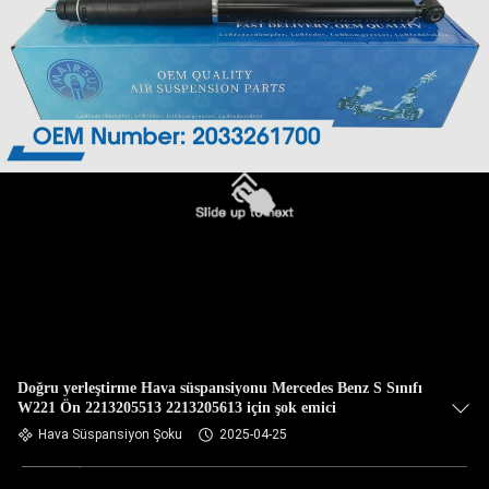
Doğru yerleştirme Hava süspansiyonu Mercedes Benz S Sınıfı
W221 Ön 2213205513 2213205613 için şok emici
Hava Süspansiyon Şoku
2025-04-25